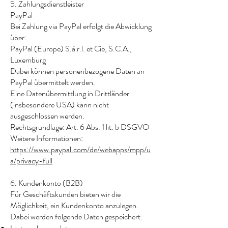
5. Zahlungsdienstleister
PayPal
Bei Zahlung via PayPal erfolgt die Abwicklung
über:
PayPal (Europe) S.à r.l. et Cie, S.C.A.,
Luxemburg
Dabei können personenbezogene Daten an
PayPal übermittelt werden.
Eine Datenübermittlung in Drittländer
(insbesondere USA) kann nicht
ausgeschlossen werden.
Rechtsgrundlage: Art. 6 Abs. 1 lit. b DSGVO
Weitere Informationen:
https://www.paypal.com/de/webapps/mpp/u
a/privacy-full
6. Kundenkonto (B2B)
Für Geschäftskunden bieten wir die
Möglichkeit, ein Kundenkonto anzulegen.
Dabei werden folgende Daten gespeichert: