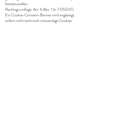
bereitzustellen.
Rechtsgrundlage: Art. 6 Abs. 1 lit. f DSGVO
Ein Cookie-Consent-Banner wird angezeigt,
sofern nicht technisch notwendige Cookies
eingesetzt werden.
14. Änderungen dieser Datenschutzerklärung
Wir behalten uns vor, diese
Datenschutzerklärung anzupassen.
Stand: März 2026
Shop
Cargo boxes