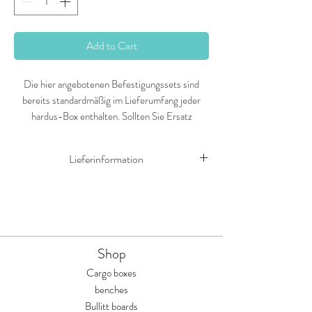
Add to Cart
Die hier angebotenen Befestigungssets sind
bereits standardmäßig im Lieferumfang jeder
hardus-Box enthalten. Sollten Sie Ersatz
benötigen oder einzelne Teile austauschen
müssen, finden Sie die passenden
Lieferinformation
Befestigungssätze hier.
Die Versandkosten für Dein Lieferland kannst
Du ganz einfach im Checkout einsehen. Ab
einem Bestellwert von 140 € liefern wir
innerhalb Deutschlands versandkostenfrei zu
Shop
Dir nach Hause.
Cargo boxes
benches
Bullitt boards