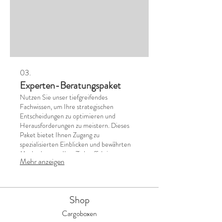
03.
Experten-Beratungspaket
Nutzen Sie unser tiefgreifendes
Fachwissen, um Ihre strategischen
Entscheidungen zu optimieren und
Herausforderungen zu meistern. Dieses
Paket bietet Ihnen Zugang zu
spezialisierten Einblicken und bewährten
Methoden, um Ihre Ziele effektiv zu
Mehr anzeigen
erreichen. Wir bieten Ihnen analytische
Unterstützung und klare Empfehlungen für
Ihren Erfolg. Holen Sie sich den
entscheidenden Wissensvorsprung.
Shop
Cargoboxen