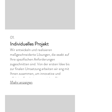
01.
Individuelles Projekt
Wir entwickeln und realisieren
maßgeschneiderte Lösungen, die exakt auf
Ihre spezifischen Anforderungen
zugeschnitten sind. Von der ersten Idee bis
zur finalen Umsetzung arbeiten wir eng mit
Ihnen zusammen, um innovative und
effektive Ergebnisse zu erzielen. Dieses
Mehr anzeigen
Servicepaket ist ideal für komplexe
Herausforderungen, bei denen
Standardlösungen nicht ausreichen. Lassen
Sie uns gemeinsam Ihr einzigartiges Projekt
zum Leben erwecken.