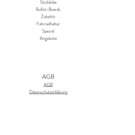
Sitzbänke
Bullitt-Boards
Zubehör
Fahrradhalter
Spezial
Angebote
AGB
AGB
Datenschutzerklärung
Versandrichtlinien
Zahlungsmethoden
Cookies
Impressum