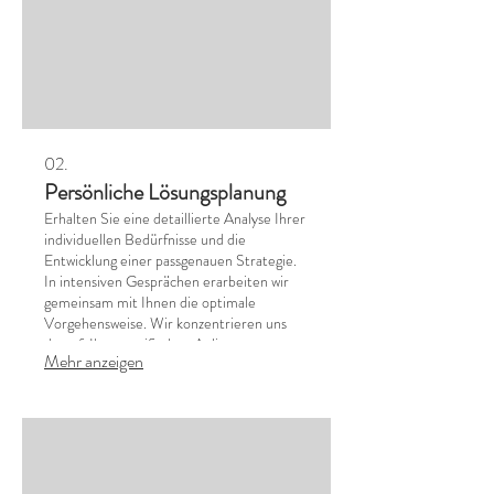
02.
Persönliche Lösungsplanung
Erhalten Sie eine detaillierte Analyse Ihrer
individuellen Bedürfnisse und die
Entwicklung einer passgenauen Strategie.
In intensiven Gesprächen erarbeiten wir
gemeinsam mit Ihnen die optimale
Vorgehensweise. Wir konzentrieren uns
darauf, Ihre spezifischen Anliegen zu
Mehr anzeigen
verstehen und praktische, umsetzbare
Lösungsansätze zu erarbeiten. Nutzen Sie
diese Gelegenheit für eine zielgerichtete
und persönliche Beratung.