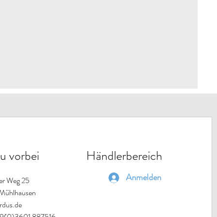
u vorbei
Händlerbereich
Anmelden
ter Weg 25
Mühlhausen
rdus.de
49(0)3601 887516