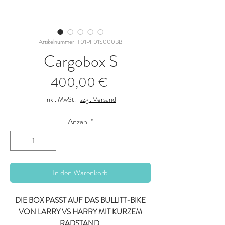
Artikelnummer: T01PF01S000BB
Cargobox S
Preis
400,00 €
inkl. MwSt.
|
zzgl. Versand
Anzahl
*
In den Warenkorb
DIE BOX PASST AUF DAS BULLITT-BIKE
VON LARRY VS HARRY MIT KURZEM
RADSTAND.