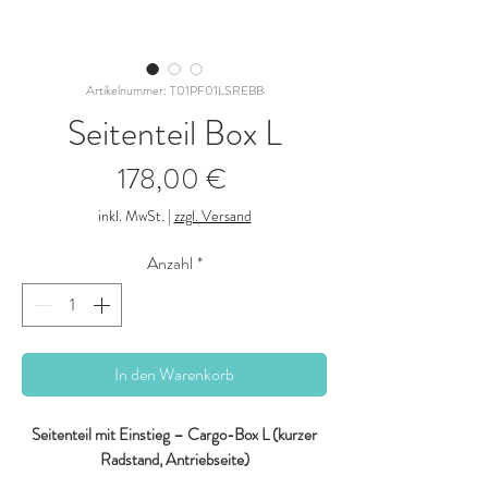
Artikelnummer: T01PF01LSREBB
Seitenteil Box L
Preis
178,00 €
inkl. MwSt.
|
zzgl. Versand
Anzahl
*
In den Warenkorb
Seitenteil mit Einstieg – Cargo-Box L (kurzer
Radstand, Antriebseite)